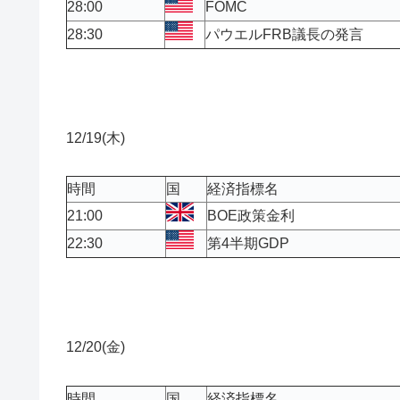
28:00
FOMC
28:30
パウエルFRB議長の発言
12/19(木)
時間
国
経済指標名
21:00
BOE政策金利
22:30
第4半期GDP
12/20(金)
時間
国
経済指標名