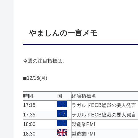
やましんの一言メモ
今週の注目指標は、
◼︎12/16(月)
時間
国
経済指標名
17:15
ラガルドECB総裁の要人発言
17:35
ラガルドECB総裁の要人発言
18:00
製造業PMI
18:30
製造業PMI