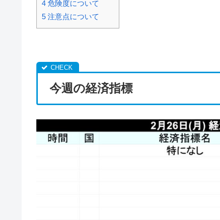
4
危険度について
5
注意点について
目次
今週の経済指標