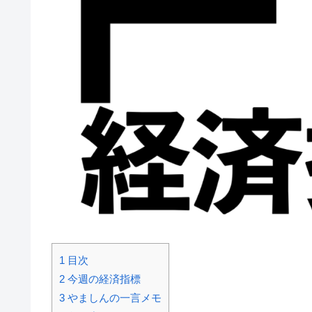
1
目次
2
今週の経済指標
3
やましんの一言メモ