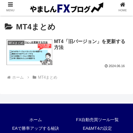
MENU
HOME
MT4まとめ
MT4「旧バージョン」を更新する
MT4まとめ
方法
2024.06.16
ホーム
MT4まとめ
ホーム
FX自動売買ツール一覧
EAで勝率アップする秘訣
EA&MT4の設定